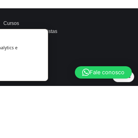
Cursos
r Análise
Psicanalistas
blog
Podcast
alytics e
o Aluno
Fale conosco
Cookies
rial
Contato
35-4299