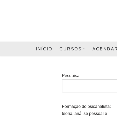
Pular
para
o
conteúdo
INÍCIO
CURSOS
AGENDAR
Pesquisar
Formação do psicanalista:
teoria, análise pessoal e