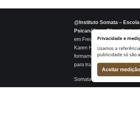
@Instituto Somata – Escola
Psicanálise e Filosofia
. Insp
Privacidade e medi
em Freud, Anna Freud, Melani
Karen Horney e Erik Erikson,
Usamos a referência
publicidade só são 
formamos psicanalistas prep
para transformar vidas.
Aceitar mediçã
Somata marca registrada
Sobre o Ins
Institu