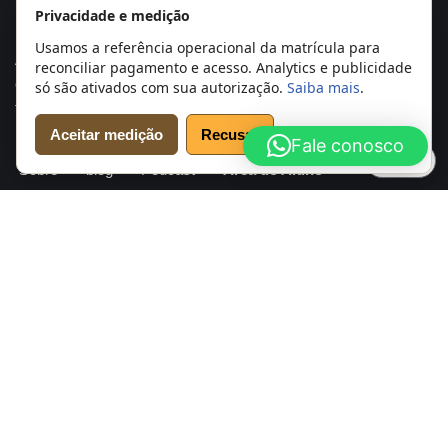
Privacidade e medição
Somata marca registrada
Usamos a referência operacional da matrícula para
A tradição e conhecimento se unem para formar profissionais
reconciliar pagamento e acesso. Analytics e publicidade
capazes de compreender profundamente a mente humana e
só são ativados com sua autorização.
Saiba mais
.
transformar realidades. Psicanálise com propósito.
Aceitar medição
Recusar
Fale conosco
Início
Cursos
Agendar Análise
Psicanalistas
Cookies
Sobre
blog
Podcast
Área do Aluno
Conheça e verifique o Instituto Somata
Sobre o Instituto
Transparência
Certificação
Autores e docentes
Política editorial
Contato