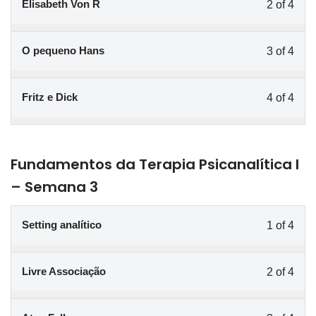
Elisabeth Von R
2 of 4
O pequeno Hans
3 of 4
Fritz e Dick
4 of 4
Fundamentos da Terapia Psicanalítica I
– Semana 3
Setting analítico
1 of 4
Livre Associação
2 of 4