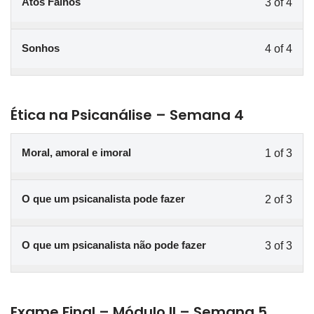
Atos Falhos
3 of 4
Sonhos
4 of 4
Ética na Psicanálise – Semana 4
Moral, amoral e imoral
1 of 3
O que um psicanalista pode fazer
2 of 3
O que um psicanalista não pode fazer
3 of 3
Exame Final – Módulo II – Semana 5