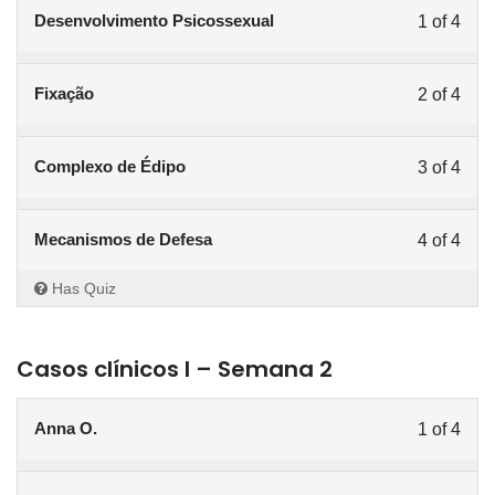
Desenvolvimento Psicossexual
1 of 4
Fixação
2 of 4
Complexo de Édipo
3 of 4
Mecanismos de Defesa
4 of 4
Has Quiz
Casos clínicos I – Semana 2
Anna O.
1 of 4