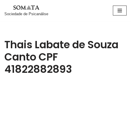
Sociedade de Psicanálise
Pular
para
o
conteúdo
Thais Labate de Souza
Canto CPF
41822882893