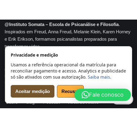
@Instituto Somata – Escola de Psicanálise e Filosofia
.
Inspirados em Freud, Anna Freud, Melanie Klein, Karen Horney
e Erik Erikson, formamos psicanalistas preparados para
transformar vidas.
Privacidade e medição
Somata marca registrada
Usamos a referência operacional da matrícula para
A tradição e conhecimento se unem para formar profissionais
reconciliar pagamento e acesso. Analytics e publicidade
capazes de compreender profundamente a mente humana e
só são ativados com sua autorização.
Saiba mais
.
transformar realidades. Psicanálise com propósito.
Aceitar medição
Recusar
Fale conosco
Início
Cursos
Agendar Análise
Psicanalistas
Cookies
Sobre
blog
Podcast
Área do Aluno
Conheça e verifique o Instituto Somata
Sobre o Instituto