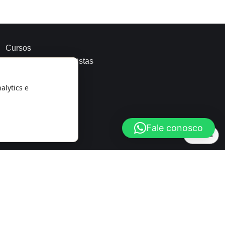
Cursos
r Análise
Psicanalistas
blog
Podcast
alytics e
o Aluno
Fale conosco
Cookies
rial
Contato
35-4299