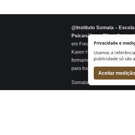
@Instituto Somata – Escola
Psicanálise e Filosofia
. Insp
Privacidade e medi
em Freud, Anna Freud, Melani
Karen Horney e Erik Erikson,
Usamos a referência
publicidade só são 
formamos psicanalistas prep
para transformar vidas.
Aceitar mediçã
Somata marca registrada
Sobre o Ins
Institu