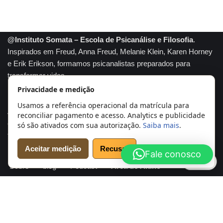
@Instituto Somata – Escola de Psicanálise e Filosofia
.
Inspirados em Freud, Anna Freud, Melanie Klein, Karen Horney
e Erik Erikson, formamos psicanalistas preparados para
transformar vidas.
Privacidade e medição
Somata marca registrada
Usamos a referência operacional da matrícula para
A tradição e conhecimento se unem para formar profissionais
reconciliar pagamento e acesso. Analytics e publicidade
capazes de compreender profundamente a mente humana e
só são ativados com sua autorização.
Saiba mais
.
transformar realidades. Psicanálise com propósito.
Aceitar medição
Recusar
Fale conosco
Início
Cursos
Agendar Análise
Psicanalistas
Cookies
Sobre
blog
Podcast
Área do Aluno
Conheça e verifique o Instituto Somata
Sobre o Instituto