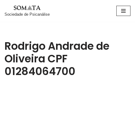
Sociedade de Psicanálise
Pular
para
o
conteúdo
Rodrigo Andrade de
Oliveira CPF
01284064700