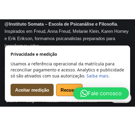
@Instituto Somata – Escola de Psicanálise e Filosofia
.
Inspirados em Freud, Anna Freud, Melanie Klein, Karen Horney
e Erik Erikson, formamos psicanalistas preparados para
transformar vidas.
Privacidade e medição
Somata marca registrada
Usamos a referência operacional da matrícula para
A tradição e conhecimento se unem para formar profissionais
reconciliar pagamento e acesso. Analytics e publicidade
capazes de compreender profundamente a mente humana e
só são ativados com sua autorização.
Saiba mais
.
transformar realidades. Psicanálise com propósito.
Aceitar medição
Recusar
Fale conosco
Início
Cursos
Agendar Análise
Psicanalistas
Cookies
Sobre
blog
Podcast
Área do Aluno
Conheça e verifique o Instituto Somata
Sobre o Instituto