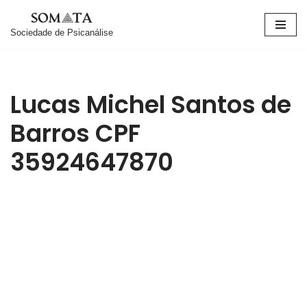
Sociedade de Psicanálise
Pular
para
o
conteúdo
Lucas Michel Santos de
Barros CPF
35924647870