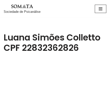
Sociedade de Psicanálise
Pular
para
o
conteúdo
Luana Simões Colletto
CPF 22832362826