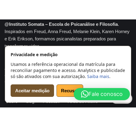
@Instituto Somata – Escola de Psicanálise e Filosofia
.
Inspirados em Freud, Anna Freud, Melanie Klein, Karen Horney
e Erik Erikson, formamos psicanalistas preparados para
transformar vidas.
Privacidade e medição
Somata marca registrada
Usamos a referência operacional da matrícula para
A tradição e conhecimento se unem para formar profissionais
reconciliar pagamento e acesso. Analytics e publicidade
capazes de compreender profundamente a mente humana e
só são ativados com sua autorização.
Saiba mais
.
transformar realidades. Psicanálise com propósito.
Aceitar medição
Recusar
Fale conosco
Início
Cursos
Agendar Análise
Psicanalistas
Cookies
Sobre
blog
Podcast
Área do Aluno
Conheça e verifique o Instituto Somata
Sobre o Instituto