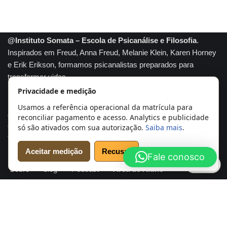
@Instituto Somata – Escola de Psicanálise e Filosofia
.
Inspirados em Freud, Anna Freud, Melanie Klein, Karen Horney
e Erik Erikson, formamos psicanalistas preparados para
transformar vidas.
Privacidade e medição
Somata marca registrada
Usamos a referência operacional da matrícula para
A tradição e conhecimento se unem para formar profissionais
reconciliar pagamento e acesso. Analytics e publicidade
capazes de compreender profundamente a mente humana e
só são ativados com sua autorização.
Saiba mais
.
transformar realidades. Psicanálise com propósito.
Aceitar medição
Recusar
Fale conosco
Início
Cursos
Agendar Análise
Psicanalistas
Cookies
Sobre
blog
Podcast
Área do Aluno
Conheça e verifique o Instituto Somata
Sobre o Instituto