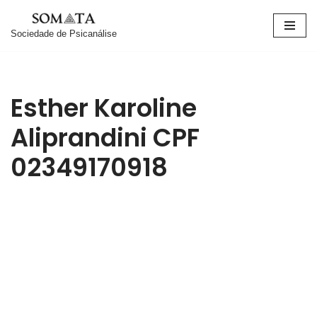
Sociedade de Psicanálise
Pular
para
o
conteúdo
Esther Karoline
Aliprandini CPF
02349170918